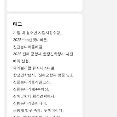
태그
가정 밖 청소년 자립지원수당
2025mbn선셋마라톤
진천농다리둘레길
2025 진해 군항제 함정견학행사 사전
예약 신청
체리블라썸 뮤직페스티벌
함정견학행사
진해군항제 벚꽃 명소
진천농다리둘레길코스
진천농다리제4주차장
진해군항제 함정견학행사
진천농다리출렁다리
군항제 벚꽃 축제
뛰어야산다