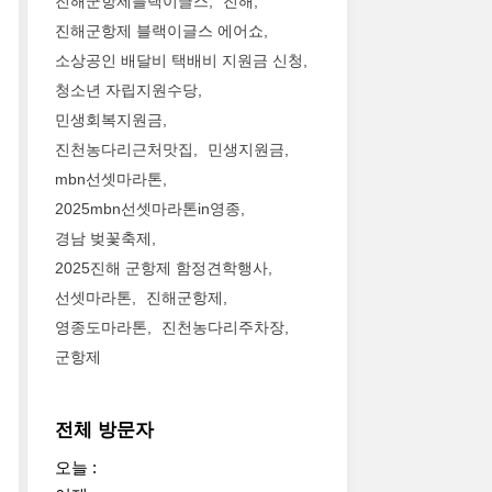
진해군항제블랙이글스
진해
진해군항제 블랙이글스 에어쇼
소상공인 배달비 택배비 지원금 신청
청소년 자립지원수당
민생회복지원금
진천농다리근처맛집
민생지원금
mbn선셋마라톤
2025mbn선셋마라톤in영종
경남 벚꽃축제
2025진해 군항제 함정견학행사
선셋마라톤
진해군항제
영종도마라톤
진천농다리주차장
군항제
전체 방문자
오늘 :