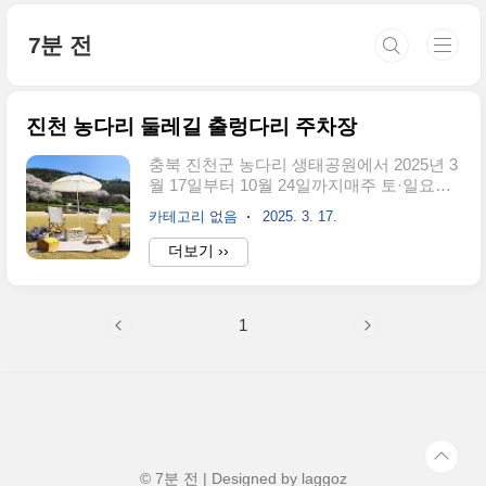
본문 바로가기
7분 전
진천 농다리 둘레길 출렁다리 주차장
충북 진천군 농다리 생태공원에서 2025년 3
월 17일부터 10월 24일까지매주 토·일요일
및 공휴일에 방문객들을 대상으로 무료 피
카테고리 없음
2025. 3. 17.
크닉 세트 대여 서비스를 운영합니다!아름
다운 자연 속에서 가볍게 떠날 수 있는 피크
더보기 ››
닉, 예약만 하면 모든 준비가 끝!📅 운영 기
간: 2025년 3월 17일 ~ 10월 24일📍 대여 장
소: 농다리스토리움🎟 신청 방법: 네이버 플
1
레이스에서 사전 예약피크닉세트는 한정수
량 선착순으로 제공되니 서둘러 예약하세
요!!👉 무료 피크닉 세트 예약하기 🎁 무료
피크닉 세트, 무엇이 포함될까? (총 9종)진
천군은 방문객들이 더욱 편하게 피크닉을
즐길 수 있도록 9종의 피크닉 용품을 무료
대여합니다.✅ 캠핑 웨건 – 짐을 쉽게 옮길
수 있도록 준비!✅ 파라솔 – 따뜻한 햇살 아
© 7분 전 | Designed by
laggoz