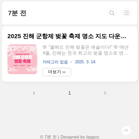
본문 바로가기
7분 전
2025 진해 군항제 벚꽃 축제 명소 지도 다운로드
🌸 "올해도 진해 벚꽃은 예술이다!" 🌸 매년
4월, 진해는 전국 최고의 벚꽃 명소로 변신
합니다.진해 군항제부터 숨은 벚꽃길까지,
카테고리 없음
2025. 3. 14.
어디서 어떻게 벚꽃을 즐길지 고민이라면?
📍 벚꽃 명소 + 포토 스팟 + 드라이브 코스
더보기 ››
까지 한눈에!📥 "이 지도 하나면 벚꽃 여행
완벽 준비 끝!" 🌸 진해 벚꽃 지도 무료 다운
로드 👉 📅 2025 진해 벚꽃 시즌, 언제가 딱
1
좋을까?🌸 벚꽃 개화 예상 시기: 3월 27일 ~
4월 10일🎡 진해 군항제 기간: 4월 1일(화) ~
4월 10일(목)👉 "올해 벚꽃 절정은 언제일
까?"📢 벚꽃 개화 정보 & 군항제 일정 확인
하기군항제 일정 보기 👉🗺 1. 진해 벚꽃 지
도 – 한눈에 보는 벚꽃 명소!📍 "진해에서 벚
꽃을 제대로 즐기려면?✔ 벚꽃 포토 스팟 📷
..
© 7분 전 | Designed by
laggoz