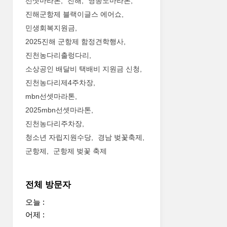
선셋마라톤
진해
영종도마라톤
진해군항제 블랙이글스 에어쇼
민생회복지원금
2025진해 군항제 함정견학행사
진천농다리출렁다리
소상공인 배달비 택배비 지원금 신청
진천농다리제4주차장
mbn선셋마라톤
2025mbn선셋마라톤
진천농다리주차장
청소년 자립지원수당
경남 벚꽃축제
군항제
군항제 벚꽃 축제
전체 방문자
오늘 :
어제 :