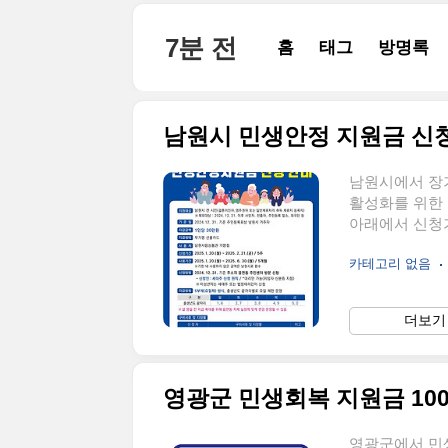
본문 바로가기
7분 전
홈
태그
방명록
남원시 민생안정 지원금 신
남원시에서 장
활성화를 위한
아래에서 신청
금 바로 확인하
카테고리 없음
나 받을 수 있
편신청👆️ 
민생안정 지원금 
더보기 
대주가 기준 주
신청 시, 꼭 
영광군 민생회복 지원금 10
영광군에서 민