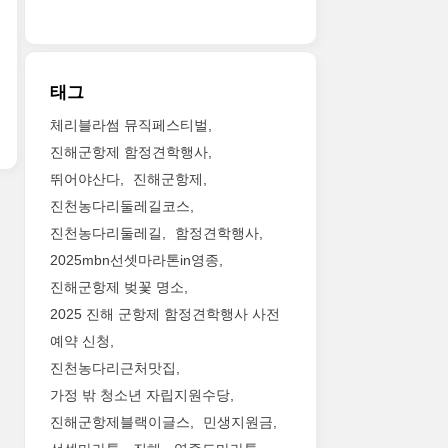
태그
체리블라썸 뮤직페스티벌
진해군항제 함정견학행사
뛰어야산다
진해군항제
진천농다리둘레길코스
진천농다리둘레길
함정견학행사
2025mbn선셋마라톤in영종
진해군항제 벚꽃 명소
2025 진해 군항제 함정견학행사 사전
예약 신청
진천농다리근처맛집
가정 밖 청소년 자립지원수당
진해군항제블랙이글스
민생지원금