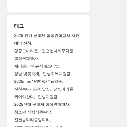
태그
2025 진해 군항제 함정견학행사 사전
예약 신청
영종도마라톤
진천농다리주차장
함정견학행사
체리블라썸 뮤직페스티벌
경남 벚꽃축제
민생회복지원금
2025mbn선셋마라톤in영종
진천농다리근처맛집
선셋마라톤
뛰어야산다
민생지원금
2025진해 군항제 함정견학행사
청소년 자립지원수당
진천농다리출렁다리