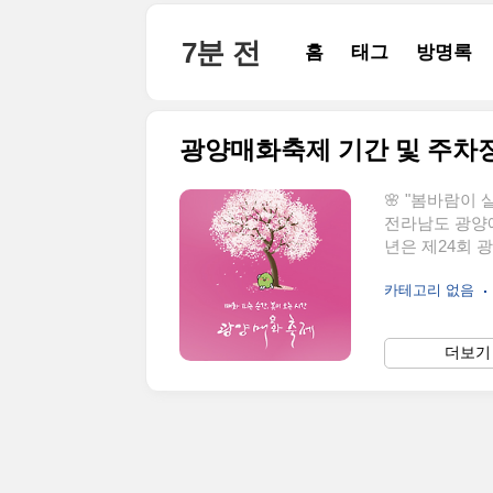
본문 바로가기
7분 전
홈
태그
방명록
광양매화축제 기간 및 주차
🌸 "봄바람이 
전라남도 광양에
년은 제24회 
어 있는데요.이
카테고리 없음
완벽하게 정리해
로 신청 받고 
👉 📅 2025
더보기 
16일(일)✅ 장
화를 담다"✅ 슬