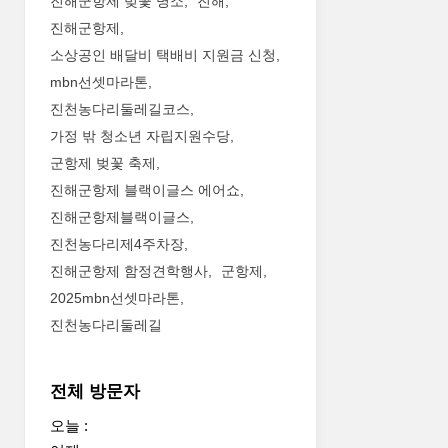
진해군항제 벚꽃 명소
진해
진해군항제
소상공인 배달비 택배비 지원금 신청
mbn선셋마라톤
진천농다리둘레길코스
가정 밖 청소년 자립지원수당
군항제 벚꽃 축제
진해군항제 블랙이글스 에어쇼
진해군항제블랙이글스
진천농다리제4주차장
진해군항제 함정견학행사
군항제
2025mbn선셋마라톤
진천농다리둘레길
전체 방문자
오늘 :