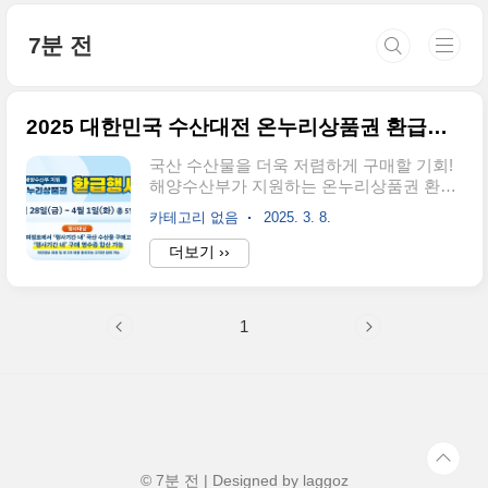
본문 바로가기
7분 전
2025 대한민국 수산대전 온누리상품권 환급행사
국산 수산물을 더욱 저렴하게 구매할 기회!
해양수산부가 지원하는 온누리상품권 환급
행사가 단 5일간 진행됩니다.수산물 구매 후
카테고리 없음
2025. 3. 8.
최대 2만 원까지 환급받을 수 있는 절호의
기회를 놓치지 마세요!✔ 행사기간: 3월 28
더보기 ››
일(금) ~ 4월 1일(화) (총 5일간)✔ 환급 혜택:
최대 2만 원 환급 가능!✔ 참여 방법: 행사 기
간 내 국산 수산물을 구매하고 영수증을 제
1
출하면 환급 적용!👉 지금 가까운 행사 참여
점포에서 혜택을 누리세요!참여점포 확인하
기 👉환급 혜택 – 어떻게 받을 수 있을까?1.
구매 금액별 환급 금액34,000원 이상 구매
시 → 10,000원 환급67,000원 이상 구매 시
→ 20,000원 환급행사기간 내 1인 최대 2만
원 한도✔ 구매 금액이 클수록 더 많은 환급
혜택을 받을 수 있습니다!..
© 7분 전 | Designed by
laggoz