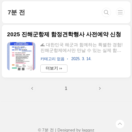
본문 바로가기
7분 전
2025 진해군항제 함정견학행사 사전예약 신청
🌊 대한민국 해군과 함께하는 특별한 경험!
진해군항제에서만 만날 수 있는 실제 함정
탑승 기회! 평소에는 쉽게 접할 수 없는 독도
카테고리 없음
2025. 3. 14.
함과 화천함을 직접 견학하며, 해군의 위용
을 가까이에서 느껴보세요.🎟 선착순 예약
더보기 ››
필수!매년 빠르게 마감되는 인기 프로그램
인 만큼 사전예약은 필수입니다! 놓치지 말
고 지금 바로 신청하세요!자세한 사전예약
1
신청 방법은 아래 본문에서 확인하세요 🔽
지금 바로 사전예약 신청하기 👉 🗓 행사 일
정 및 장소📅 2025. 3. 29.(토) ~ 4. 6.(일) (총
9일간)⏰ 오전: 09:30 ~ 12:00⏰ 오후: 13:30
~ 16:30🚢 마지막 입장 가능 시간: 15:45📍
행사 장소👉 진해 군항 11부두🚢 견학 가능
함정독도함, 화천함 견학탑승 인원:오전:
1,000명..
© 7분 전 | Designed by
laggoz