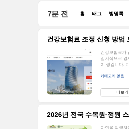
본문 바로가기
7분 전
홈
태그
방명록
건강보험료 조정 신청 방법 
건강보험료가 
일시적으로 경
이 생깁니다.
정 신청을 할 
카테고리 없음
가능하다는 사실
는 방법과 필요
강보험료 조정
더보기 
보험료 산정 
다.건강보험료
다음과 같은 상
2026년 전국 수목원·정원 
자연을 여행하며