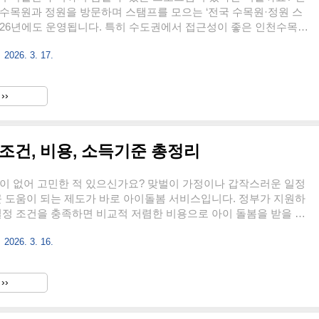
수목원과 정원을 방문하며 스탬프를 모으는 ‘전국 수목원·정원 스
026년에도 운영됩니다. 특히 수도권에서 접근성이 좋은 인천수목원
 포함되어 많은 관심을 받고 있습니다. 자연 속에서 힐링과 여행,
2026. 3. 17.
수집의 재미까지 함께 누릴 수 있는 이 프로그램의 운영 내용과 참
히 알아보겠습니다. 👉 스탬프투어 참여 전국 수목원·정원 스탬프
목원·정원 스탬프투어는 국내 주요 수목원과 정원을 방문하면서 스
››
 체험형 관광 프로그램입니다. 자연환경 보호와 정원문화 확산을
되며, 방문객에게는 여행의 즐거움과 함께 자연교육의 기회를 제공
..
조건, 비용, 소득기준 총정리
이 없어 고민한 적 있으신가요? 맞벌이 가정이나 갑작스러운 일정
큰 도움이 되는 제도가 바로 아이돌봄 서비스입니다. 정부가 지원하
일정 조건을 충족하면 비교적 저렴한 비용으로 아이 돌봄을 받을 수
들이 이용하고 있습니다.하지만 신청 방법, 소득 기준, 실제 비용이
2026. 3. 16.
 정확히 모르는 경우가 많습니다. 이 글에서는 아이돌봄 서비스의
이용 조건, 비용, 소득 기준까지 꼭 알아야 할 핵심 정보를 정리했
서비스 신청 아이돌봄 서비스란 무엇인가아이돌봄 서비스는 정부가
››
 방문 돌봄 서비스입니다. 전문 교육을 받은 아이돌보미가 가정으
부모 대신 아이를 돌봐주는 제도입니다.주로 다음과 같은 상황에서