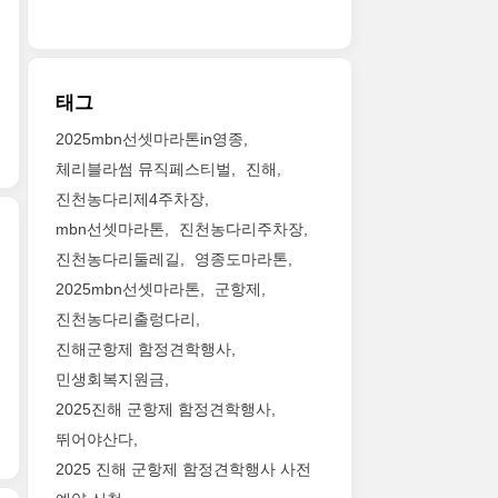
태그
2025mbn선셋마라톤in영종
체리블라썸 뮤직페스티벌
진해
진천농다리제4주차장
mbn선셋마라톤
진천농다리주차장
진천농다리둘레길
영종도마라톤
2025mbn선셋마라톤
군항제
진천농다리출렁다리
진해군항제 함정견학행사
민생회복지원금
2025진해 군항제 함정견학행사
뛰어야산다
2025 진해 군항제 함정견학행사 사전