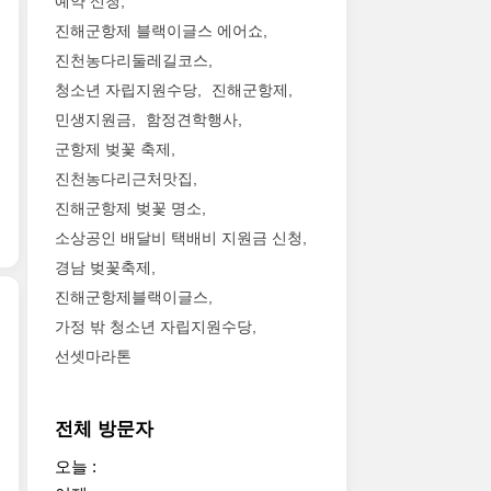
예약 신청
진해군항제 블랙이글스 에어쇼
진천농다리둘레길코스
청소년 자립지원수당
진해군항제
민생지원금
함정견학행사
군항제 벚꽃 축제
진천농다리근처맛집
진해군항제 벚꽃 명소
소상공인 배달비 택배비 지원금 신청
경남 벚꽃축제
진해군항제블랙이글스
가정 밖 청소년 자립지원수당
선셋마라톤
전체 방문자
오늘 :