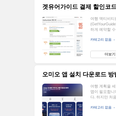
겟유어가이드 결제 할인코드
여행 액티비티
(GetYourG
하게 예약할 수
디에 입력하는
카테고리 없음
가이드에서 할
게 따라 할 수
드란 무엇인가
더보기 
액에서 일정 금
적으로 다음과
인코드제휴 프로
오미오 앱 설치 다운로드 방법
여행 계획을 세
앱이 필요합니다
다. 하지만 처
을까?” 같은 
카테고리 없음
법부터 기본 사
설치 다운로드오