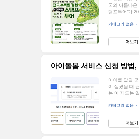
국의 아름다운 
탬프투어’가 2
도 참여 대상에
카테고리 없음
그리고 소소한 
여 방법을 자세
투어란전국 수
더보기 
탬프를 모으는
목적으로 운영
합니다.참여자는
아이돌봄 서비스 신청 방법, 
아이를 맡길 곳
이 생겼을 때 
는 이 제도는 
있어 많은 부모
카테고리 없음
어떻게 되는지
신청 절차부터 
습니다. 👉 
더보기 
지원하는 가정
로 방문하여 
활용..