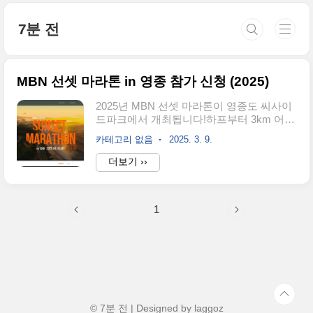
본문 바로가기
7분 전
MBN 선셋 마라톤 in 영종 참가 신청 (2025)
2025년 MBN 선셋 마라톤이 영종도 씨사이
드파크에서 개최됩니다!하프부터 3km 어린
이 마라톤까지 다양한 코스가 준비되어 있
카테고리 없음
2025. 3. 9.
으며, 참가자들에게 특별한 기념품과 푸짐
한 시상 혜택이 제공됩니다.뿐만 아니라, 애
더보기 ››
프터 페스티벌에서는 인기 가수들의 라이브
공연이 펼쳐질 예정이니 끝까지 함께하세
요!🏃‍♂️💨 지금 신청하고 특별한 경험을 놓치
1
지 마세요!마라톤 참가 신청하기 👉📅 1. 대
회 개요 (자세히 보기)✅ 대회 일시: 2025년
4월 19일(토) 오후 4시 출발✅ 참가 부문:하
프 마라톤10km5km3km (어린이 대회)✅ 참
가 자격:하프 / 10km / 5km: 중학교 1학년 이
상3km: 초등학교 6학년 이하✅ 집결 장소:
영종도 씨사이드파크 송산공원✅ 제한 시간:
하프: 3시간10km: 1시간 30분5..
© 7분 전 | Designed by
laggoz