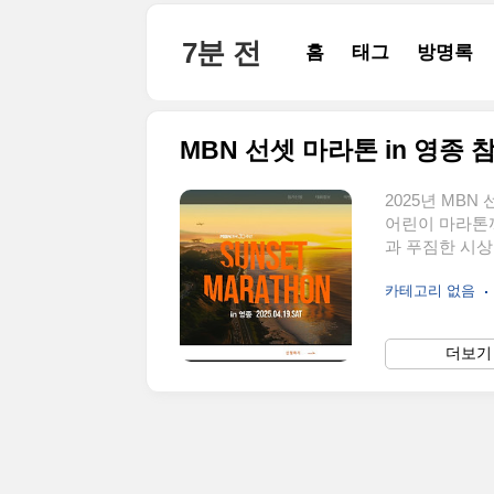
본문 바로가기
7분 전
홈
태그
방명록
MBN 선셋 마라톤 in 영종 참
2025년 MB
어린이 마라톤
과 푸짐한 시상
수들의 라이브 
카테고리 없음
특별한 경험을 
기)✅ 대회 일시
10km5km3km
더보기 
3km: 초등학
간:하프: 3시간1