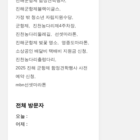
진해군항제 함정견학행사
진해군항제블랙이글스
가정 밖 청소년 자립지원수당
군항제
진천농다리제4주차장
진천농다리둘레길
선셋마라톤
진해군항제 벚꽃 명소
영종도마라톤
소상공인 배달비 택배비 지원금 신청
진천농다리출렁다리
2025 진해 군항제 함정견학행사 사전
예약 신청
mbn선셋마라톤
전체 방문자
오늘 :
어제 :