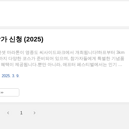
가 신청 (2025)
N 선셋 마라톤이 영종도 씨사이드파크에서 개최됩니다!하프부터 3km
까지 다양한 코스가 준비되어 있으며, 참가자들에게 특별한 기념품
 혜택이 제공됩니다.뿐만 아니라, 애프터 페스티벌에서는 인기 가
공연이 펼쳐질 예정이니 끝까지 함께하세요!🏃‍♂️💨 지금 신청하고
2025. 3. 9.
놓치지 마세요!마라톤 참가 신청하기 👉📅 1. 대회 개요 (자세히 보
: 2025년 4월 19일(토) 오후 4시 출발✅ 참가 부문:하프 마라톤
 (어린이 대회)✅ 참가 자격:하프 / 10km / 5km: 중학교 1학년 이상
››
교 6학년 이하✅ 집결 장소: 영종도 씨사이드파크 송산공원✅ 제한 시
0km: 1시간 30분5..
1